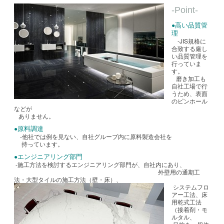
-Point-
高い品質管
●
理
-JIS規格に
合致する厳し
い品質管理を
行っていま
す。
磨き加工も
自社工場で行
うため、表面
のピンホール
などが
ありません。
原料調達
●
-他社では例を見ない、自社グループ内に原料製造会社を
持っています。
エンジニアリング部門
●
-施工方法を検討するエンジニアリング部門が、自社内にあり、
外壁用の通期工
法・大型タイルの施工方法（壁・床）、
システムフロ
アー工法、床
用乾式工法
（接着剤・モ
ルタル、