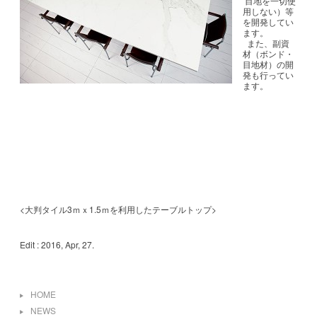
目地を一切使
用しない）等
を開発してい
ます。
また、副資
材（ボンド・
目地材）の開
発も行ってい
ます。
<大判タイル3ｍｘ1.5ｍを利用したテーブルトップ>
Edit : 2016, Apr, 27.
HOME
NEWS