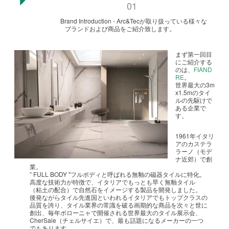
01
Brand Introduction - Arc&Tecが取り扱っている様々な
ブランドおよび商品をご紹介致します。
まず第一回目
にご紹介する
のは、
FIAND
RE
。
世界最大の3m
x1.5mのタイ
ルの先駆けで
ある企業で
す。
1961年イタリ
アのカステラ
ラーノ（モデ
ナ近郊）で創
業。
” FULL BODY "フルボディと呼ばれる無釉の磁器タイルに特化。
高度な技術力が特徴で、イタリアでもっとも早く無釉タイル
（粘土の配合）で
自然石をイメージする製品を開発しました。
後発ながらタイル先進国といわれるイタリアでもトップクラスの
品質を誇り、タイル業界の常識を破る画期的な商品を次々と世に
創出、毎年ボローニャで開催される世界最大のタイル展示会、
CherSaie（チェルサイエ）で、最も話題になるメーカーの一つ
でもあります。