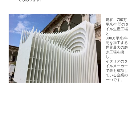
現在、700万
平米/年間のタ
イル生産工場
と、
300万平米/年
間を加工する
世界最大の磨
き工場を擁
し、
イタリアのタ
イルメーカー
で最も成功し
ている企業の
一つです。