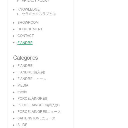
PRIVACY POLICY
KNOWLEDGE
セラミックスラブとは
SHOWROOM
RECRUITMENT
CONTACT
FIANDRE
Categories
FIANDRE
FIANDRE(納入例)
FIANDREニュース
MEDIA
movie
PORCELAINGRES
PORCELAINGRES(納入例)
PORCELAINGRESニュース
SAPIENSTONEニュース
SLIDE