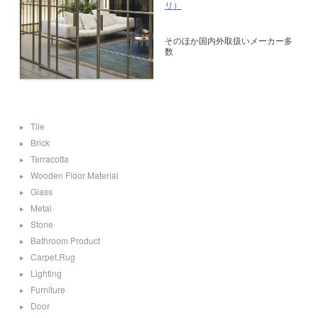
リ）
そのほか国内外取扱いメーカー多
数
Tile
Brick
Terracotta
Wooden Floor Material
Glass
Metal
Stone
Bathroom Product
Carpet,Rug
Lighting
Furniture
Door