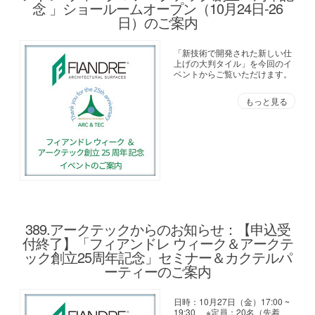
念 」ショールームオープン（10月24日-26
日）のご案内
「新技術で開発された新しい仕
上げの大判タイル」を今回のイ
ベントからご覧いただけます。
もっと見る
389.アークテックからのお知らせ：【申込受
付終了】「フィアンドレ ウィーク＆アークテ
ック創立25周年記念」セミナー＆カクテルパ
ーティーのご案内
日時：10月27日（金）17:00 ~
19:30 ※定員：20名（先着