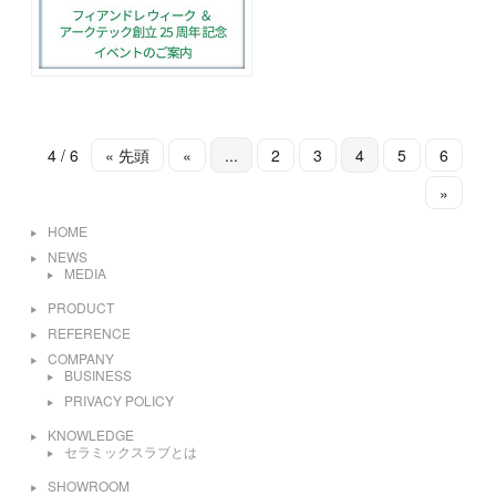
4 / 6
« 先頭
«
...
2
3
4
5
6
»
HOME
NEWS
MEDIA
PRODUCT
REFERENCE
COMPANY
BUSINESS
PRIVACY POLICY
KNOWLEDGE
セラミックスラブとは
SHOWROOM