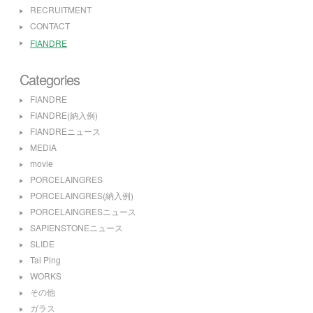
RECRUITMENT
CONTACT
FIANDRE
Categories
FIANDRE
FIANDRE(納入例)
FIANDREニュース
MEDIA
movie
PORCELAINGRES
PORCELAINGRES(納入例)
PORCELAINGRESニュース
SAPIENSTONEニュース
SLIDE
Tai Ping
WORKS
その他
ガラス