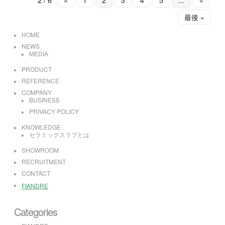
2 / 6
«
1
2
3
4
5
...
»
最後 »
HOME
NEWS
MEDIA
PRODUCT
REFERENCE
COMPANY
BUSINESS
PRIVACY POLICY
KNOWLEDGE
セラミックスラブとは
SHOWROOM
RECRUITMENT
CONTACT
FIANDRE
Categories